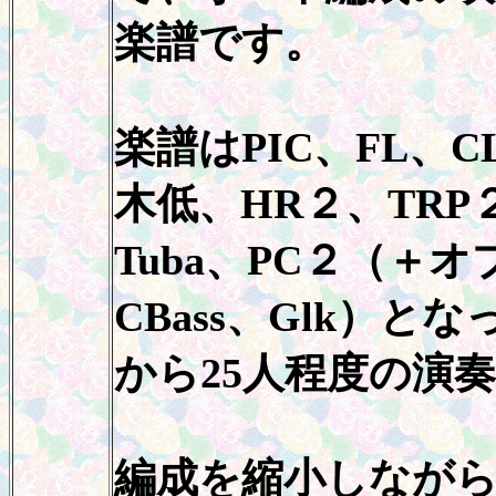
楽譜です。
楽譜はPIC、FL、
C
木低、
HR
２、
TRP
Tuba
、
PC
２（＋オ
CBass
、
Glk
）とな
から
25
人程度の演
編成を縮小しなが