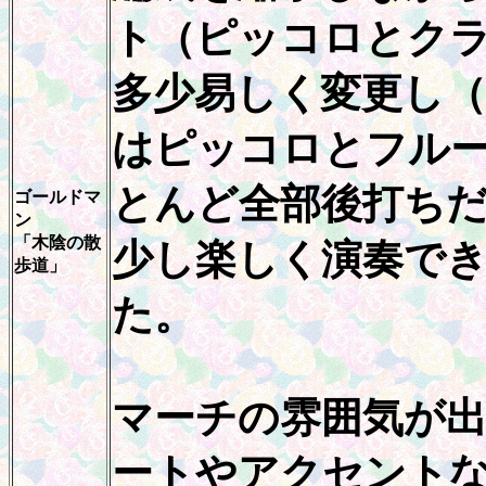
ト（ピッコロとク
多少易しく変更し
はピッコロとフル
とんど全部後打ち
ゴールドマ
ン
「木陰の散
少し楽しく演奏で
歩道」
た。
マーチの雰囲気が
ートやアクセント