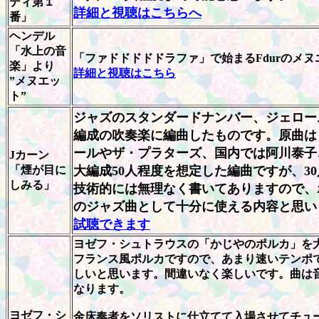
ディ第１
詳細と視聴はこちらへ
番」
ヘンデル
「水上の音
「ファドドドドドラファ」で始まるFdurの
楽」より
詳細と視聴はこちら
”メヌエッ
ト”
ジャズのスタンダードナンバー、ジェロー
編成の吹奏楽に編曲したものです。原曲は
ールやザ・プラターズ、国内では阿川泰子
Jカーン
「煙が目に
大編成50人程度を想定した編曲ですが、3
しみる」
技術的には無理なく書いてありますので、
のジャズ曲として十分に使える内容と思い
試聴できます
ヨゼフ・シュトラウスの「かじやのポルカ」を
フランス風ポルカですので、あまり速いテンポ
しいと思います。間違いなく楽しいです。曲は
なります。
ヨゼフ・シ
金床奏者をソリストに仕立てて入場させてチュ