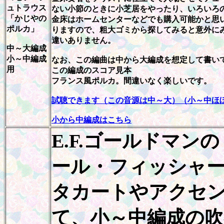
ュトラウス
ない小節のときに小芝居をやったり、いろいろ
「かじやの
金床はホームセンターなどでも購入可能かと思
ポルカ」
りますので、粗大ゴミから探してみると意外に
違いありません。
中～大編成
小～中編成
なお、この編曲は中から大編成を想定して書いて
用
この編成のスコア見本
フランス風ポルカ。間違いなく楽しいです。
試聴できます（この音源は中～大）（小～中ほ
小から中編成はこちら
E.F.ゴールドマン
ール・フィッシャ
タカートやアクセ
て、小～中編成の