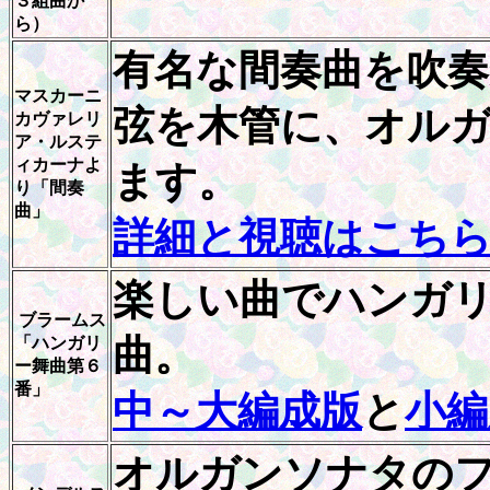
３組曲か
ら）
有名な間奏曲を吹
マスカーニ
弦を木管に、オル
カヴァレリ
ア・ルステ
ィカーナよ
ます。
り「間奏
曲」
詳細と視聴はこち
楽しい曲でハンガ
ブラームス
曲。
「ハンガリ
ー舞曲第６
番」
中～大編成版
と
小編
オルガンソナタの