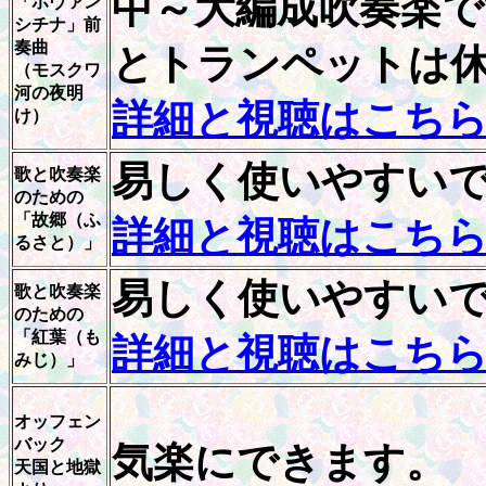
中～大編成吹奏楽
「ホヴァン
シチナ」前
奏曲
とトランペットは
（モスクワ
河の夜明
詳細と視聴はこち
け）
易しく使いやすい
歌と吹奏楽
のための
「故郷（ふ
詳細と視聴はこち
るさと）」
易しく使いやすい
歌と吹奏楽
のための
「紅葉（も
詳細と視聴はこち
みじ）」
オッフェン
バック
気楽にできます。
天国と地獄