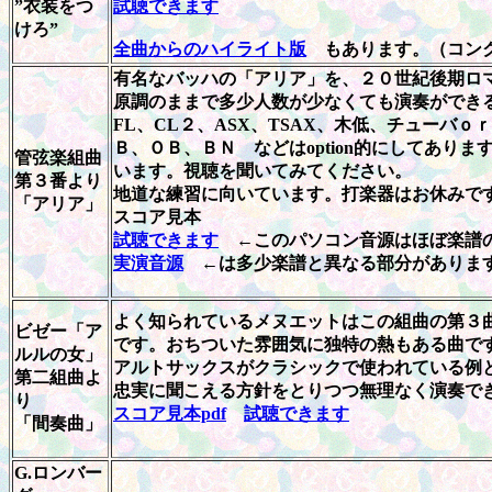
”衣装をつ
試聴できます
けろ”
全曲からのハイライト版
もあります。（コン
有名なバッハの「アリア」を、２０世紀後期ロ
原調のままで多少人数が少なくても演奏ができ
FL、CL２、ASX、TSAX、木低、チューバ
Ｂ、ＯＢ、ＢＮ などはoption的にしてあり
管弦楽組曲
います。視聴を聞いてみてください。
第３番より
地道な練習に向いています。打楽器はお休みで
「アリア」
スコア見本
試聴できます
←このパソコン音源はほぼ楽譜
実演音源
←は多少楽譜と異なる部分がありま
よく知られているメヌエットはこの組曲の第３
ビゼー「ア
です。おちついた雰囲気に独特の熱もある曲で
ルルの女」
アルトサックスがクラシックで使われている例
第二組曲よ
忠実に聞こえる方針をとりつつ無理なく演奏で
り
スコア見本pdf
試聴できます
「間奏曲」
G.ロンバー