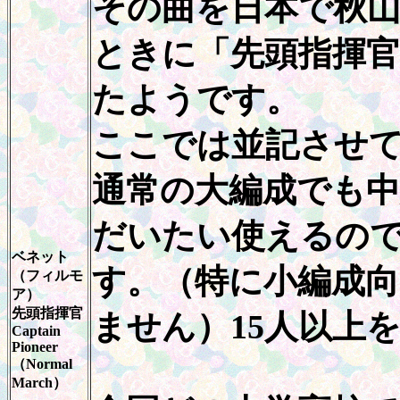
その曲を日本で秋
ときに「先頭指揮
たようです。
ここでは並記させ
通常の大編成でも
だいたい使えるの
ベネット
す。（特に小編成
（フィルモ
ア）
先頭指揮官
ません）15人以上
Captain
Pioneer
（Normal
March）