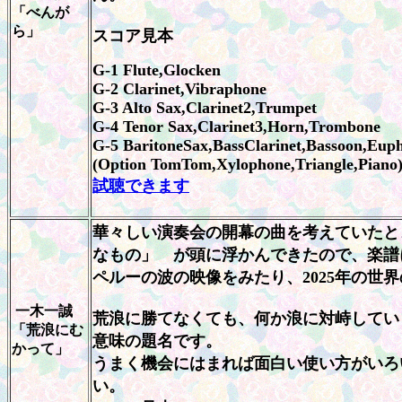
「べんが
ら」
スコア見本
G-1 Flute,Glocken
G-2 Clarinet,Vibraphone
G-3 Alto Sax,Clarinet2,Trumpet
G-4 Tenor Sax,Clarinet3,Horn,Trombone
G-5 BaritoneSax,BassClarinet,Bassoon,Eu
(Option TomTom,Xylophone,Triangle,Piano
試聴できます
華々しい演奏会の開幕の曲を考えていたと
なもの」 が頭に浮かんできたので、楽譜
ペルーの波の映像をみたり、2025年の世
一木一誠
荒浪に勝てなくても、何か浪に対峙してい
「荒浪にむ
意味の題名です。
かって」
うまく機会にはまれば面白い使い方がいろ
い。