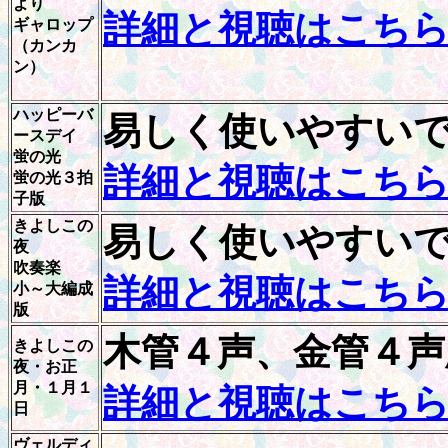
より
詳細と視聴はこち
ギャロップ
（カンカ
ン）
ハッピーバ
易しく使いやすい
ースデイ
蛍の光
詳細と視聴はこち
蛍の光３拍
子版
きよしこの
易しく使いやすい
夜
吹奏楽
詳細と視聴はこち
小～大編成
版
木管４声、金管４声
きよしこの
夜・お正
月・１月１
詳細と視聴はこち
日
ヴェルディ