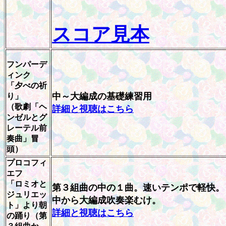
スコア見本
フンパーデ
ィンク
「夕べの祈
中～大編成の基礎練習用
り」
（歌劇「ヘ
詳細と視聴はこちら
ンゼルとグ
レーテル前
奏曲」冒
頭）
プロコフィ
エフ
「ロミオと
第３組曲の中の１曲。速いテンポで軽快。
ジュリエッ
中から大編成吹奏楽むけ。
ト」より朝
詳細と視聴はこちら
の踊り（第