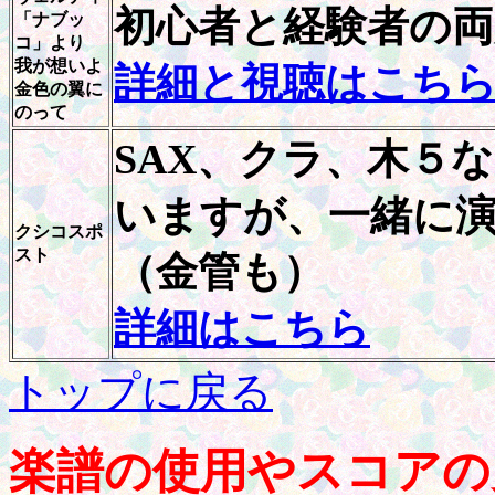
初心者と経験者の両
「ナブッ
コ」より
我が想いよ
詳細と視聴はこち
金色の翼に
のって
SAX、クラ、木５
いますが、一緒に
クシコスポ
スト
（金管も）
詳細はこちら
トップに戻る
楽譜の使用やスコアの