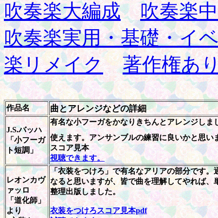
吹奏楽大編成
吹奏楽中
吹奏楽実用・基礎・イ
楽リメイク
著作権あ
作品名
曲とアレンジなどの詳細
有名な小フーガをかなりきちんとアレンジしま
J.S.バッハ
使えます。アンサンブルの練習に良いかと思い
「小フーガ
スコア見本
ト短調」
視聴できます。
「衣装をつけろ」で有名なアリアの部分です。
レオンカヴ
なると思いますが、皆で曲を理解してやれば、
ァッロ
整理出版しました。
「道化師」
より
衣装をつけろスコア見本pdf