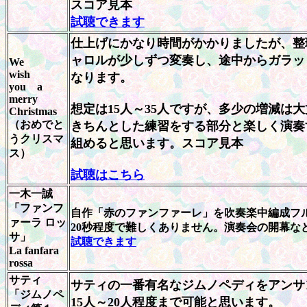
スコア見本
試聴できます
仕上げにかなり時間がかかりましたが、整
ャロルが少しずつ変奏し、途中からガラッ
We
wish
なります。
you a
merry
想定は15人～35人ですが、多少の増減は
Christmas
（おめでと
きちんとした練習をする部分と楽しく演奏
うクリスマ
組めると思います。スコア見本
ス）
試聴はこちら
一木一誠
「ファンフ
自作「赤のファンファーレ」を吹奏楽中編成フ
ァーラ ロッ
20秒程度で難しくありません。演奏会の開幕な
サ」
試聴できます
La fanfara
rossa
サティ
サティの一番有名なジムノペディをアンサ
「ジムノペ
15人～20人程度まで可能と思います。