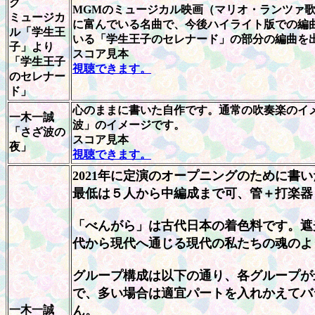
グ
MGMのミュージカル映画（マリオ・ランツァ
ミュージカ
に富んでいる名曲で、今後ハイライト版での編
ル「学生王
いる「学生王子のセレナード」の部分の編曲を
子」より
スコア見本
「学生王子
視聴できます。
のセレナー
ド」
心のままに書いた自作です。通常の吹奏楽のイ
一木一誠
波」のイメージです。
「さざ波の
スコア見本
夜」
視聴できます。
2021年に定演のオープニングのために書
最低は５人から中編成まで可、管＋打楽器
「べんがら」は古代日本の着色料です。遮
代から現代へ通じる現代の私たちの魂のよ
グループ構成は以下の通り、各グループが
で、多い場合は適宜パートを入れかえてバ
一木一誠
ん。