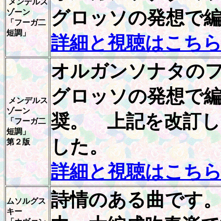
メンデルス
グロッソの発想で編
ゾーン
「フーガ二
短調」
詳細と視聴はこち
オルガンソナタの
グロッソの発想で編
メンデルス
ゾーン
奨。 上記を改訂
「フーガ二
短調」
した。
第２版
詳細と視聴はこち
詩情のある曲です
ムソルグス
キー