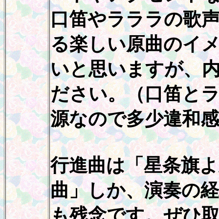
口笛やラララの歌
る楽しい原曲のイ
いと思いますが、
ださい。（口笛と
源なので多少違和
行進曲は「星条旗よ
曲」しか、演奏の
も残念です。ぜひ