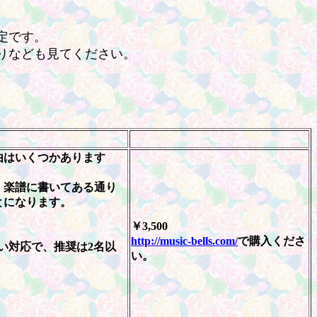
定です。
りなども見てください。
由はいくつかあります
。楽譜に書いてある通り
とになります。
￥3,500
http://music-bells.com/
で購入くださ
らい対応で、推奨は2名以
い。