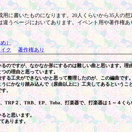
用に書いたものになります。20人くらいから35人の想
は違うページにおいてあります。イベント用や著作権あ
しめ）
メイク
著作権あり
いるのですが、なかなか形にするのは難しい曲と思います。理
とつの理由と思っています。
決する工夫ができないかと思って整理したのが、この編曲です
ようにかなり踏み込んで（原曲以上に）工夫してあるというこ
です。
、TRP２、TRB、EP、Tuba、打楽器で、打楽器は１～４く
いると思います。
してあります。