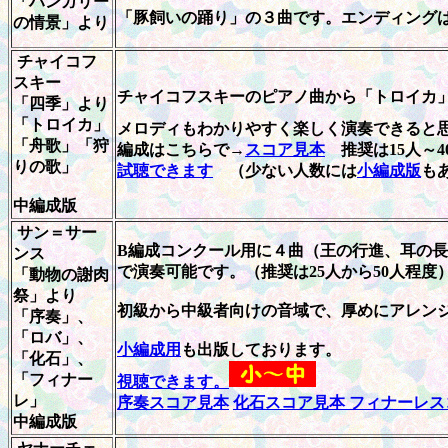
「ハンガリー
「豚飼いの踊り」の３曲です。エンディング
の情景」より
チャイコフ
スキー
チャイコフスキーのピアノ曲から「トロイカ
「四季」より
「トロイカ」
メロディもわかりやすく楽しく演奏できると
「舟歌」「狩
編成はこちらで→
スコア見本
推奨は15人～4
りの歌」
試聴できます
（少ない人数には
小編成版
も
中編成版
サン＝サー
B編成コンクール用
に４曲（王の行進、耳の長
ンス
で演奏可能です。
（推奨は25人から50人程度
「動物の謝肉
祭」より
初級から中級者向けの音域で、厚めにアレン
「序奏」、
「ロバ」、
小編成用
も出版しております。
「化石」、
「フィナー
視聴できます。
レ」
序奏スコア見本
化石スコア見本
フィナーレス
中編成版