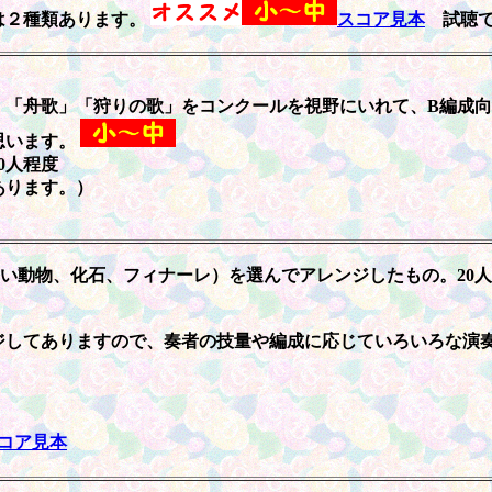
は２種類あります。
スコア見本
試聴で
」「舟歌」「狩りの歌」をコンクールを視野にいれて、B編成
思います。
0人程度
あります。）
い動物、化石、フィナーレ）を選んでアレンジしたもの。20人
）
ジしてありますので、奏者の技量や編成に応じていろいろな演
コア見本