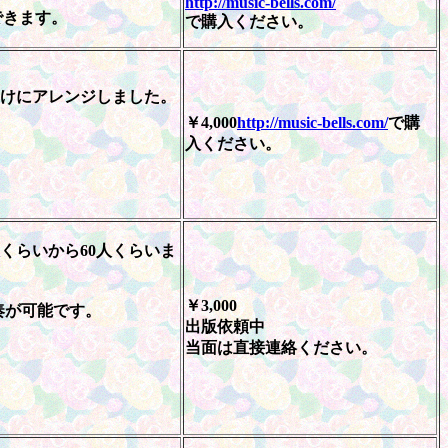
http://music-bells.com/
きます。
で購入ください。
向けにアレンジしました。
￥4,000
http://music-bells.com/
で購
入ください。
くらいから60人くらいま
￥3,000
奏が可能です。
出版依頼中
当面は直接連絡ください。