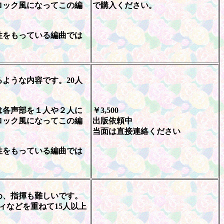
バロック風になってこの編
で購入ください。
性をもっている編曲では
ような内容です。20人
は各声部を１人や２人に
￥3,500
バロック風になってこの編
出版依頼中
当面は直接連絡ください
性をもっている編曲では
め、指揮も難しいです。
ィなどを重ねて15人以上