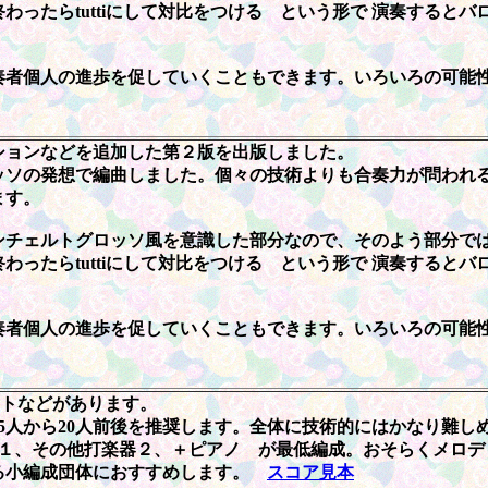
ったらtuttiにして対比をつける という形で 演奏すると
奏者個人の進歩を促していくこともできます。いろいろの可能
ションなどを追加した第２版を出版しました。
ソの発想で編曲しました。個々の技術よりも合奏力が問われる
ます。
ンチェルトグロッソ風を意識した部分なので、そのよう部分で
ったらtuttiにして対比をつける という形で 演奏すると
奏者個人の進歩を促していくこともできます。いろいろの可能
。
ットなどがあります。
15人から20人前後を推奨します。全体に技術的にはかなり難し
各１、その他打楽器２、＋ピアノ が最低編成。おそらくメロデ
る小編成団体におすすめします。
スコア見本