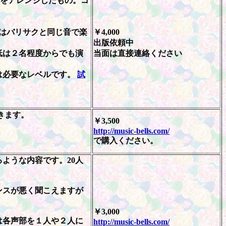
」をアレンジしたもの。コ
はバリサクと同じ音で楽
￥4,000
出版依頼中
低は２名程度からでも演
当面は直接連絡ください
は必要なレベルです。
試
きます。
￥3,500
http://music-bells.com/
で購入ください。
ような内容です。20人
ンスが悪く聞こえますが
￥3,000
は各声部を１人や２人に
http://music-bells.com/