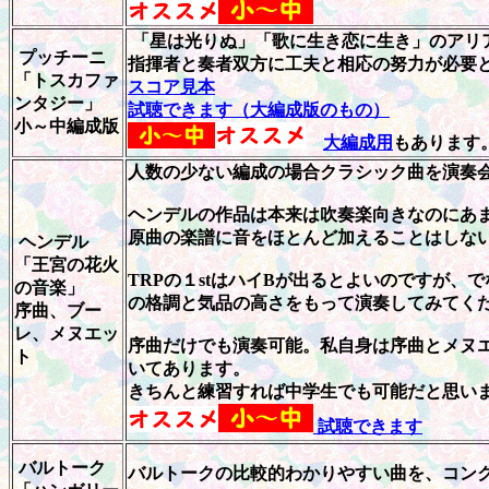
「星は光りぬ」「歌に生き恋に生き」のアリ
プッチーニ
指揮者と奏者双方に工夫と相応の努力が必要
「トスカファ
スコア見本
ンタジー」
試聴できます（大編成版のもの）
小～中編成版
大編成用
もあります
人数の少ない編成の場合クラシック曲を演奏
ヘンデルの作品は本来は吹奏楽向きなのにあま
原曲の楽譜に音をほとんど加えることはしな
ヘンデル
「王宮の花火
TRPの１stはハイBが出るとよいのですが
の音楽」
の格調と気品の高さをもって演奏してみてく
序曲、ブー
レ、メヌエッ
序曲だけでも演奏可能。私自身は序曲とメヌ
ト
いてあります。
きちんと練習すれば中学生でも可能だと思い
試聴できます
バルトーク
バルトークの比較的わかりやすい曲を、コン