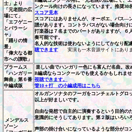
B編成コンクール用に「元老院の広場にて、
士」より
ンクール向けの長さになっています。推奨30名
「元老院の広
スコア見本
場にて」
スコアにはありませんが、オーボエ、バス―
「エフゲニー
譜があります。コントラバスがない場合向け
とパラーシ
打楽器は７名までのパートがありますが、６
ャ」
奏可能です。
「踊りの情
名人的な技術は使わないようにしてかなり配
景」
聴できます
実演も一木音源サイトにありま
「偉大なる都
市への讃歌」
ブラームス
楽しい曲でハンガリー色にも富んだ名曲。改め
「ハンガリー
B編成ならコンクールでも使えるかもしれま
舞曲」第６番
視聴できます。
中編成版
管10＋打 の小編成用はこちら
オルガンソナタのフーガをコンチェルトグロッ
以上が好ましいです。
自由な発想で自主的に演奏するという目的の
意識的にそうしてあります。第２版はいろい
メンデルス
ゾーン
声部の掛け合いになっているような部分がコ