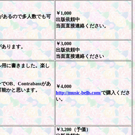
￥1,000
があるので多人数でも可
出版依頼中
当面直接連絡ください。
￥3,000
があります。
出版依頼中
当面直接連絡ください
ル用に書きました。楽し
B、Contrabassがあ
￥4,000
可能かと思います。
http://music-bells.com/
で購入くださ
い。
￥3,200（予価）