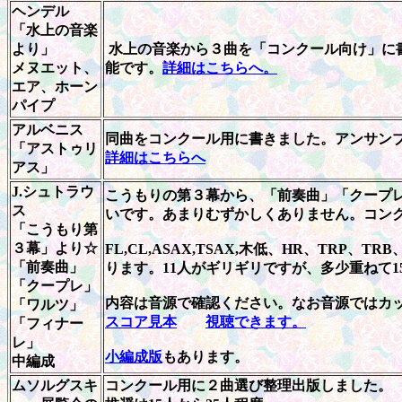
ヘンデル
「水上の音楽
より」
水上の音楽から３曲を「コンクール向け」に
メヌエット、
能です。
詳細はこちらへ。
エア、ホーン
パイプ
アルベニス
同曲をコンクール用に書きました。アンサン
「アストゥリ
詳細はこちらへ
アス」
J.シュトラウ
こうもりの第３幕から、「前奏曲」「クープレ
ス
いです。あまりむずかしくありません。コンク
「こうもり第
３幕」より☆
FL,CL,ASAX,TSAX,木低、HR、TRP、
「前奏曲」
ります。11人がギリギリですが、多少重ねて
「クープレ」
内容は音源で確認ください。なお音源ではカ
「ワルツ」
スコア見本
視聴できます。
「フィナー
レ」
小編成版
もあります。
中編成
ムソルグスキ
コンクール用に２曲選び整理出版しました。