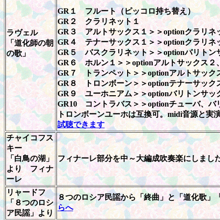
GR
１ フルート（ピッコロ持ち替え）
GR
２ クラリネット１
GR
３ アルトサックス１＞＞
option
クラリネ
ラヴェル
GR
４ テナーサックス１＞＞
option
クラリネ
「道化師の朝
GR
５ バスクラリネット＞＞
option
バリトン
の歌」
GR
６ ホルン１＞＞
option
アルトサックス２
GR
７ トランペット＞＞
option
アルトサック
GR
８ トロンボーン＞＞
option
テナーサック
GR
９ ユーホニアム＞＞
option
バリトンサッ
GR10
コントラバス＞＞
option
チューバ、バ
トロンボーンユーホは互換可。midi音源と実
試聴できます
チャイコフス
キー
「白鳥の湖」
フィナーレ部分を中～大編成吹奏楽にしまし
より フィナ
ーレ
リャードフ
８つのロシア民謡から「終曲」と「道化歌」「
「８つのロシ
らへ
ア民謡」より