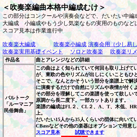
＜吹奏楽編曲本格中編成むけ＞
この部分はコンクールや演奏会などで、だいたい中編成
大編成 小編成やもう少し気楽なもの実用のものなど
スコア見本は作業進行中
吹奏楽大編成
吹奏楽小編成
演奏会用（少し易
吹奏楽実用基礎イベント
ソロと吹奏楽
吹奏楽リ
作品名
曲とアレンジなどの詳細
この曲はよく知られていて何回も取り上げて
が、東欧の色やリズムが出しにくいこともひ
そこで、なんとかそういう部分を楽譜上で解
に演奏するだけで自然にリズムや表情が付く
その部分を理解してこの楽譜を使って欲しい
バルトーク
原調から長二度下。一部カットあります。
「ルーマニア
楽譜の編成はFL２、CL２、A、T、木低、HR
民俗舞曲」
上。
だいたい15人から35人くらいの団体に向いて
CBassなどその他の楽器はオプションで用意
スコア見本
試聴できます