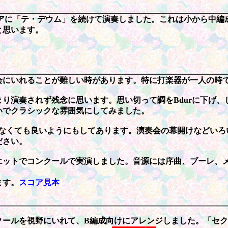
アに「テ・デウム」を続けて演奏しました。これは小から中編
と思います。
。
会にいれることが難しい時があります。特に打楽器が一人の時
り演奏されず残念に思います。思い切って調をBdurに下げ、
いでクラシックな雰囲気にしてみました。
、でなくても良いようにもしてあります。演奏会の幕開けなどい
ださい。
エットでコンクールで実演しました。音源には序曲、ブーレ、
ます。
スコア見本
クールを視野にいれて、B編成向けにアレンジしました。「セ