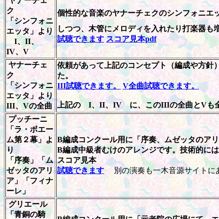
ヤナーチェ
ク
個性的な音楽のヤナーチェクのシンフォニエ
「シンフォニ
しつつ、木管にメロディを入れたり打楽器も
エッタ」より
試聴できます
スコア見本pdf
I、II、
IV、V
ヤナーチェ
依頼があって上記のコンセプト（編成や方針）
ク
た。
「シンフォニ
III試聴できます。
V全曲試聴できます。
エッタ」より
上記の I、II、IV に、このIIIの全曲と
III、Vの全曲
プッチーニ
「ラ・ボエー
ム第２幕」よ
B編成コンクール用に「序奏、ムゼッタのア
り
B編成中級者むけのアレンジです。技術的に
「序奏」「ム
スコア見本
ゼッタのアリ
試聴できます
別の演奏も一木音源サイトに
ア」「フィナ
ーレ」
グリエール
「青銅の騎