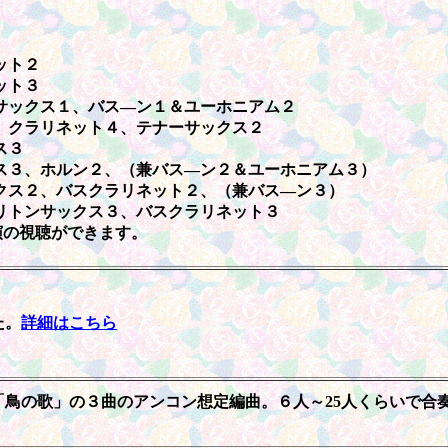
ット２
ット３
サックス１、バス―ン１＆ユーホニアム２
、クラリネット４、テナーサックス２
ス３
ス３、ホルン２、（兼バス―ン２＆ユーホニアム３）
クス２、バスクラリネット２、（兼バス―ン３）
リトンサックス３、バスクラリネット３
演の視聴ができます。
た。
詳細はこちら
鳥の歌」の３曲のアンコン想定編曲。６人～25人くらいで合