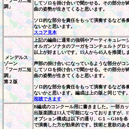
「フーガ二短
してソロを掛け合いで聞かせる。その部分が終わ
調」
曲の姿勢が生きてくると思います。
ソロ的な部分を責任をもって演奏するなど各
ないかと思います。
スコア見本
上記の編曲に通常の強弱やアーティキュレー
オルガンソナタのフーガをコンチェルトグロッ
以上が好ましいです。15人から45人を推奨し
メンデルス
ゾーン
声部の掛け合いになっているような部分がコ
「フーガ二短
してソロを掛け合いで聞かせる。その部分が終わ
調」
曲の姿勢が生きてくると思います。
第２版
ソロ的な部分を責任をもって演奏するなど各
ないかと思います。編成は上の版と同じです
視聴できます
B編成のコンクール用に書きました。一部カ
出版楽譜は13人で可能になっておりますが、
オプション構成は以下の通り、G１～G10を
で演奏した方が効果的です。技術と意欲のあ