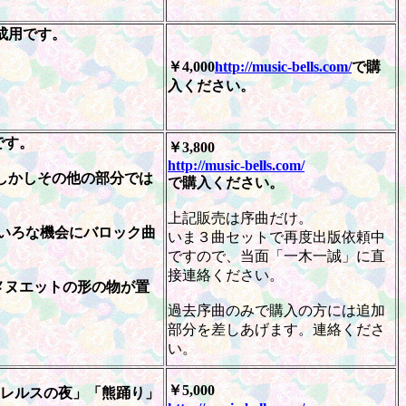
成用です。
￥4,000
http://music-bells.com/
で購
入ください。
です。
￥3,800
http://music-bells.com/
しかしその他の部分では
で購入ください。
上記販売は序曲だけ。
ろいろな機会にバロック曲
いま３曲セットで再度出版依頼中
ですので、当面「一木一誠」に直
接連絡ください。
メヌエットの形の物が置
過去序曲のみで購入の方には追加
部分を差しあげます。連絡くださ
い。
￥5,000
クレルスの夜」「熊踊り」