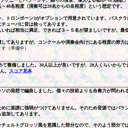
エフゲニーとパラーシャ、踊りの情景、偉大なる都市への讃歌
～40名程度（演奏可は20名から45名程度）という想定です。
ン、トロンボーン3がオプションで用意されています。バスクラ
にチューバに音は拾ってあります。
人いれば相当に満足、できれば３～５名が望ましいですが、最
慮してありますが、コンクールや演奏会向けにある程度の努力
す（準備中）
て整備しました。30人以上が良いですが、20人くらいからで
せん。
スコア見本
ソの発想で編曲しました。個々の技術よりも合奏力が問われる
ために楽譜に強弱がつけてありません。そのため音源ではバラ
ろ追加してあります。
ンチェルトグロッソ風を意識した部分なので、そのよう部分で