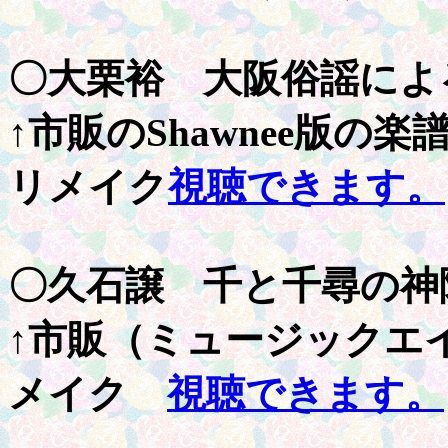
〇大栗裕 大阪俗謡に
↑市販のShawnee版の
リメイク
視聴できます。
〇久石譲 千と千尋の神
↑市販（ミュージックエ
メイク
視聴できます。