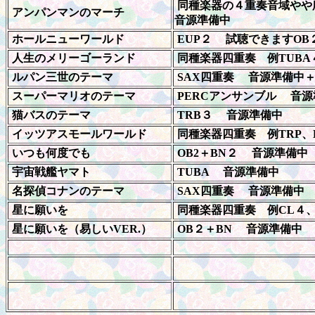
同種楽器の４重奏音域やや広
アンパンマンのマーチ
音源準備中
ホールニューワールド
EUP２ 試聴できますOB
人生のメリーゴーランド
同種楽器四重奏 例TUBA
ルパン三世のテーマ
SAX四重奏 音源準備中＋
スーパーマリオのテーマ
PERCアンサンブル 音源
猫バスのテーマ
TRB３ 音源準備中
イッツアスモールワールド
同種楽器四重奏 例TRP、H
いつも何度でも
OB2＋BN２ 音源準備中
宇宙戦艦ヤマト
TUBA 音源準備中
名探偵コナンのテーマ
SAX四重奏 音源準備中
星に願いを
同種楽器四重奏 例CL４、
星に願いを（易しいVER.）
OB２＋BN 音源準備中