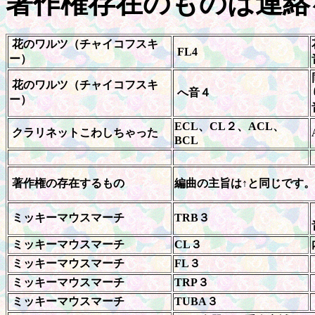
著作権存在のものは連絡
花のワルツ（チャイコフスキ
FL4
ー）
花のワルツ（チャイコフスキ
へ音４
ー）
ECL、CL２、ACL、
クラリネットこわしちゃった
BCL
著作権の存在するもの
編曲の主旨は↑と同じです
ミッキーマウスマーチ
TRB３
ミッキーマウスマーチ
CL３
ミッキーマウスマーチ
FL３
ミッキーマウスマーチ
TRP３
ミッキーマウスマーチ
TUBA３